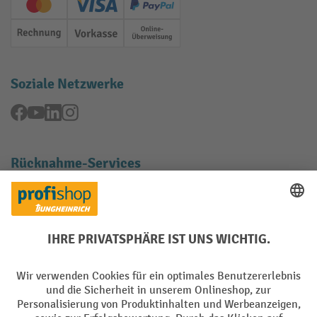
Creditcard (Master)
Creditcard (Visa)
PayPal
Rechnung
Vorkasse
Online-Überweisung
Soziale Netzwerke
Facebook
YouTube
LinkedIn
Instagram
Rücknahme-Services
Elektrogeräte Rückname
Batterie Rückname