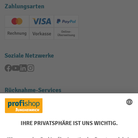
Zahlungsarten
Creditcard (Master)
Creditcard (Visa)
PayPal
Rechnung
Vorkasse
Online-Überweisung
Soziale Netzwerke
Facebook
YouTube
LinkedIn
Instagram
Rücknahme-Services
Elektrogeräte Rückname
Batterie Rückname