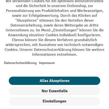
AGB
Impressum
Datenschutz
Barrierefreiheit
Grounding Page
Privacy Settings
Alle Preise exkl. gesetzl. Mehrwertsteuer zzgl.
Versandkosten
und ggf.
Nachnahmegebühren, wenn nicht anders angegeben.
¹ Der Rabatt gilt so lange der Vorrat reicht. Der Rabatt gilt nicht auf
Sonderpreise. Eine Kombination mit anderen prozentualen Rabatten
oder Gutscheinen ist nicht möglich. | ² Der Rabatt wird einmalig bei
Erstregistrierung für den Newsletter gewährt. Der Gutschein ist 10
Tage gültig und kann ab einem Netto-Bestellwert von 250,- € online
eingelöst werden. Die Höhe des Rabatts variiert je nach
Produktkategorie und beträgt bis zu 10 % (10 % auf Lager, Umwelt,
Arbeitsschutz | 5% auf Werkstatt, Betrieb, Transport, Stapeln und
Heben | 7% auf Büro). Ausgenommen sind Elektro-Hubwagen,
Elektro-Hochhubwagen, Elektro-Stapler sowie Gebrauchtgeräte.
Ausschluss von Werkzeug. Gilt nicht auf Sonderpreise. Kombination
mit anderen Gutscheinen nicht möglich.