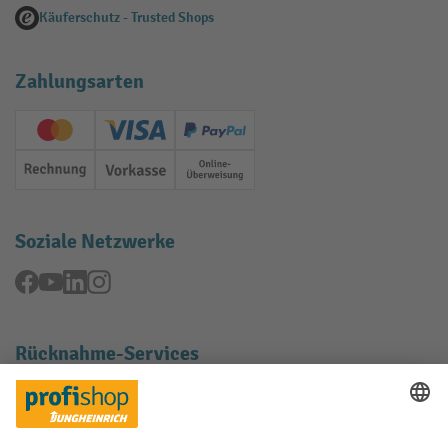
Käuferschutz - Trusted Shops
Zahlungsarten
Creditcard (Master)
Creditcard (Visa)
PayPal
Rechnung
Vorkasse
Online-Überweisung
Soziale Netzwerke
Facebook
YouTube
LinkedIn
Instagram
Rücknahme-Services
Elektrogeräte Rückname