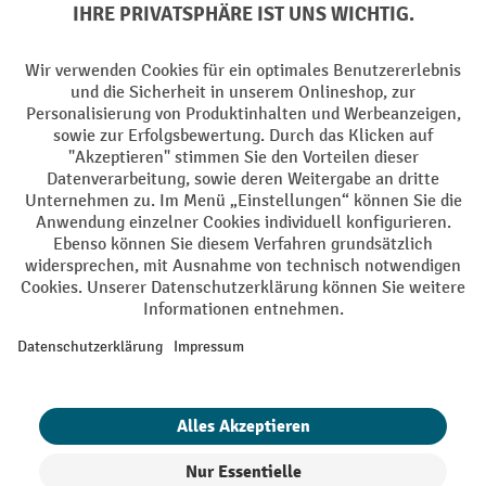
Batterie Rückname
AGB
Impressum
Datenschutz
Barrierefreiheit
Grounding Page
Privacy Settings
Alle Preise exkl. gesetzl. Mehrwertsteuer zzgl.
Versandkosten
und ggf.
Nachnahmegebühren, wenn nicht anders angegeben.
¹ Der Rabatt gilt so lange der Vorrat reicht. Der Rabatt gilt nicht auf
Sonderpreise. Eine Kombination mit anderen prozentualen Rabatten
oder Gutscheinen ist nicht möglich. | ² Der Rabatt wird einmalig bei
Erstregistrierung für den Newsletter gewährt. Der Gutschein ist 10
Tage gültig und kann ab einem Netto-Bestellwert von 250,- € online
eingelöst werden. Die Höhe des Rabatts variiert je nach
Produktkategorie und beträgt bis zu 10 % (10 % auf Lager, Umwelt,
Arbeitsschutz | 5% auf Werkstatt, Betrieb, Transport, Stapeln und
Heben | 7% auf Büro). Ausgenommen sind Elektro-Hubwagen,