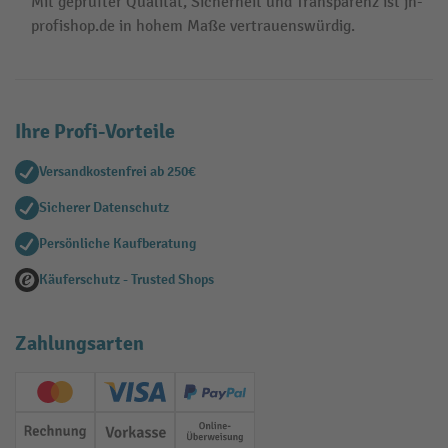
Mit geprüfter Qualität, Sicherheit und Transparenz ist jh-
profishop.de in hohem Maße vertrauenswürdig.
Ihre Profi-Vorteile
Versandkostenfrei ab 250€
Sicherer Datenschutz
Persönliche Kaufberatung
Käuferschutz - Trusted Shops
Zahlungsarten
Creditcard (Master)
Creditcard (Visa)
PayPal
Rechnung
Vorkasse
Online-Überweisung