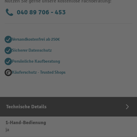
Nutzen Sie gerne unsere kostenlose Fachberatung:
040 89 706 - 453
Versandkostenfrei ab 250€
Sicherer Datenschutz
Persönliche Kaufberatung
Käuferschutz - Trusted Shops
Technische Details
1-Hand-Bedienung
ja