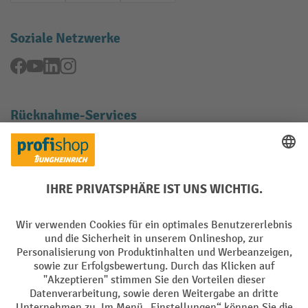
Soziale Netzwerke
Facebook
YouTube
LinkedIn
Instagram
Rücknahme-Services
Elektrogeräte Rückname
Batterie Rückname
AGB
Impressum
Datenschutz