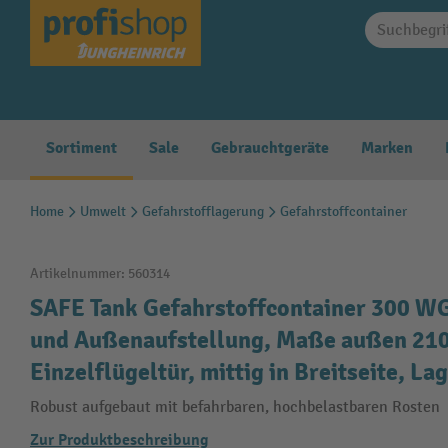
springen
Zur Hauptnavigation springen
Sortiment
Sale
Gebrauchtgeräte
Marken
Home
Umwelt
Gefahrstofflagerung
Gefahrstoffcontainer
Artikelnummer:
560314
SAFE Tank Gefahrstoffcontainer 300 WGK
und Außenaufstellung, Maße außen 2
Einzelflügeltür, mittig in Breitseite, La
Robust aufgebaut mit befahrbaren, hochbelastbaren Rosten
Zur Produktbeschreibung