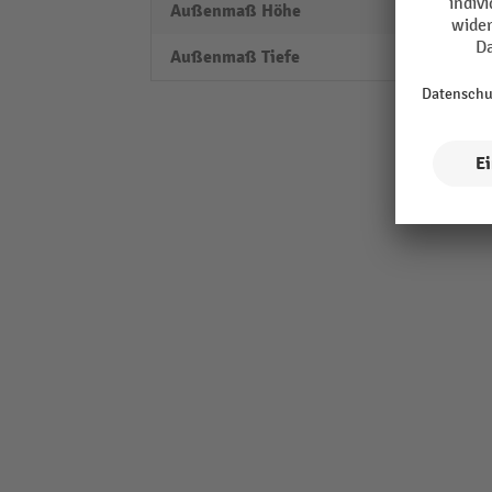
Außenmaß Höhe
2300
Außenmaß Tiefe
1140