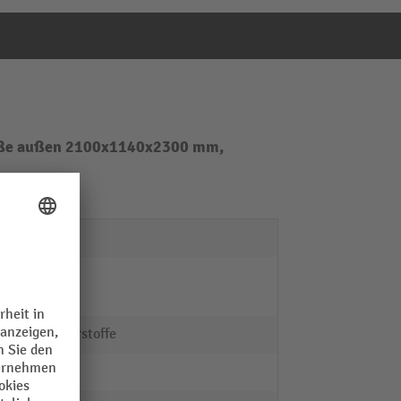
 Maße außen 2100x1140x2300 mm,
3
t
ja
Gefahrstoffe
2 m²