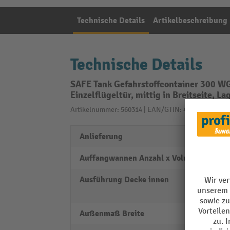
Technische Details
Artikelbeschreibung
Technische Details
SAFE Tank Gefahrstoffcontainer 300 W
Einzelflügeltür, mittig in Breitseite, L
Artikelnummer: 560314 | EAN/GTIN: 4055091002910
Anlieferung
monti
Auffangwannen Anzahl x Volumen
1x 275
Ausführung Decke innen
Trape
verzin
Außenmaß Breite
2100