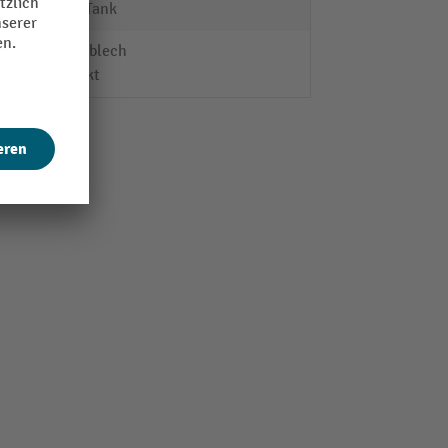
SAFE Tank
Trapezblech
verzinkt