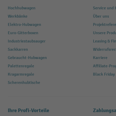
Hochhubwagen
Service und H
Werkbänke
Über uns
Elektro-Hubwagen
Projektrefe
Euro-Gitterboxen
Unsere Produ
Industriestaubsauger
Leasing & Fi
Sackkarren
Widerrufsrec
Gebraucht-Hubwagen
Karriere
Palettenregale
Affiliate-Pr
Kragarmregale
Black Friday
Scherenhubtische
Ihre Profi-Vorteile
Zahlungsa