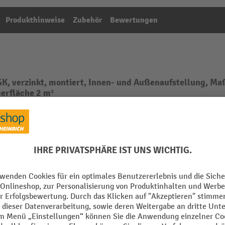
Produkthinweise
Zubehör
Bewertungen
GK, verzinkt, montiert, Innen- und Außenaufstellung,
agerfläche 2 m²
Aus der Kategorie:
Gefahrstoffcontainer
ert
Kapazität 200-Liter-Fässer
 l
Kundenseitige Entladung mi
Hubgerät erforderlich
zblech
kt
Lagereignung
 mm
Lagerfläche