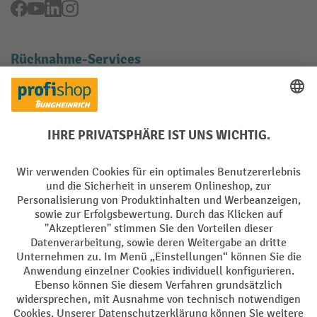
Facebook
YouTube
LinkedIn
Instagram
Rücknahme-Services
Elektrogeräte Rückname
Batterie Rückname
AGB
Impressum
Datenschutz
Barrierefreiheit
Grounding Page
Privacy Settings
Alle Preise exkl. gesetzl. Mehrwertsteuer zzgl.
Versandkosten
und ggf.
Nachnahmegebühren, wenn nicht anders angegeben.