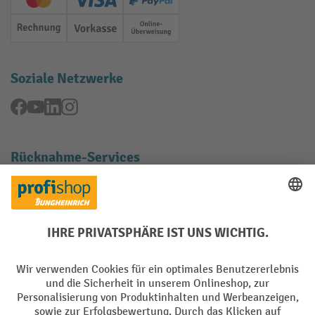
Creditcard (Master)
Creditcard (Visa)
PayPal
Rechnung
Vorkasse
Online-Überweisung
Soziale Netzwerke
Facebook
YouTube
LinkedIn
Instagram
Rücknahme-Services
Elektrogeräte Rückname
Batterie Rückname