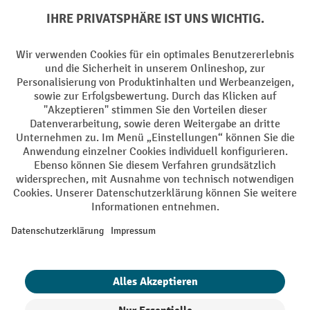
Batterie Rückname
AGB
Impressum
Datenschutz
Barrierefreiheit
Grounding Page
Privacy Settings
Alle Preise exkl. gesetzl. Mehrwertsteuer zzgl.
Versandkosten
und ggf.
Nachnahmegebühren, wenn nicht anders angegeben.
¹ Der Rabatt gilt so lange der Vorrat reicht. Der Rabatt gilt nicht auf
Sonderpreise. Eine Kombination mit anderen prozentualen Rabatten
oder Gutscheinen ist nicht möglich. | ² Der Rabatt wird einmalig bei
Erstregistrierung für den Newsletter gewährt. Der Gutschein ist 10
Tage gültig und kann ab einem Netto-Bestellwert von 250,- € online
eingelöst werden. Die Höhe des Rabatts variiert je nach
Produktkategorie und beträgt bis zu 10 % (10 % auf Lager, Umwelt,
Arbeitsschutz | 5% auf Werkstatt, Betrieb, Transport, Stapeln und