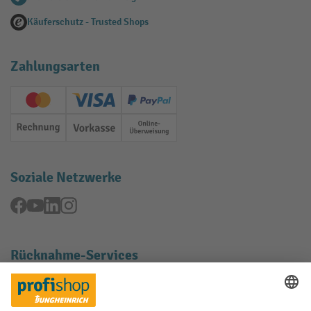
Käuferschutz - Trusted Shops
Zahlungsarten
Creditcard (Master)
Creditcard (Visa)
PayPal
Rechnung
Vorkasse
Online-Überweisung
Soziale Netzwerke
Facebook
YouTube
LinkedIn
Instagram
Rücknahme-Services
Elektrogeräte Rückname