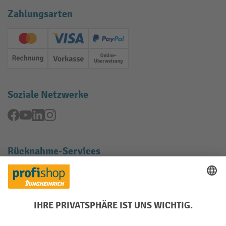
Zahlungsarten
Creditcard (Master)
Creditcard (Visa)
PayPal
Rechnung
Vorkasse
Online-Überweisung
Soziale Netzwerke
Facebook
YouTube
LinkedIn
Instagram
Rücknahme-Services
Elektrogeräte Rückname
Batterie Rückname