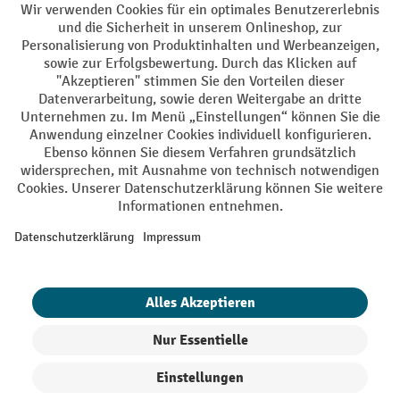
AGB
Impressum
Datenschutz
Barrierefreiheit
Grounding Page
Privacy Settings
Alle Preise exkl. gesetzl. Mehrwertsteuer zzgl.
Versandkosten
und ggf.
Nachnahmegebühren, wenn nicht anders angegeben.
¹ Der Rabatt gilt so lange der Vorrat reicht. Der Rabatt gilt nicht auf
Sonderpreise. Eine Kombination mit anderen prozentualen Rabatten
oder Gutscheinen ist nicht möglich. | ² Der Rabatt wird einmalig bei
Erstregistrierung für den Newsletter gewährt. Der Gutschein ist 10
Tage gültig und kann ab einem Netto-Bestellwert von 250,- € online
eingelöst werden. Die Höhe des Rabatts variiert je nach
Produktkategorie und beträgt bis zu 10 % (10 % auf Lager, Umwelt,
Arbeitsschutz | 5% auf Werkstatt, Betrieb, Transport, Stapeln und
Heben | 7% auf Büro). Ausgenommen sind Elektro-Hubwagen,
Elektro-Hochhubwagen, Elektro-Stapler sowie Gebrauchtgeräte.
Ausschluss von Werkzeug. Gilt nicht auf Sonderpreise. Kombination