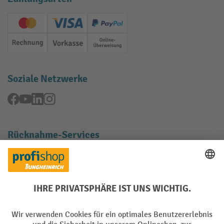
Creditcard (Master)
Creditcard (Visa)
PayPal
Rechnung
Vorkasse
Online-Überweisung
Soziale Netzwerke
Facebook
YouTube
LinkedIn
Instagram
Rücknahme-Services
Elektrogeräte Rückname
Batterie Rückname