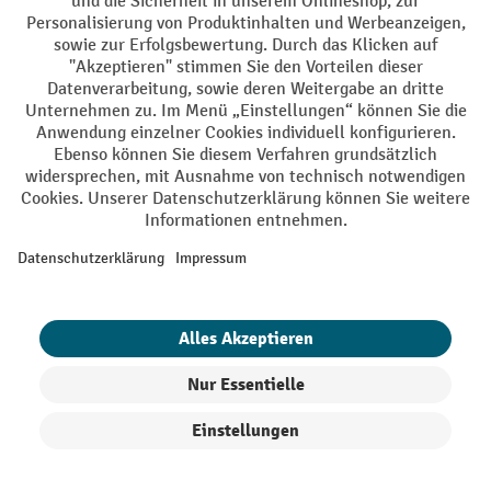
AGB
Impressum
Datenschutz
Barrierefreiheit
Grounding Page
Privacy Settings
Alle Preise exkl. gesetzl. Mehrwertsteuer zzgl.
Versandkosten
und ggf.
Nachnahmegebühren, wenn nicht anders angegeben.
¹ Der Rabatt gilt so lange der Vorrat reicht. Der Rabatt gilt nicht auf
Sonderpreise. Eine Kombination mit anderen prozentualen Rabatten
oder Gutscheinen ist nicht möglich. | ² Der Rabatt wird einmalig bei
Erstregistrierung für den Newsletter gewährt. Der Gutschein ist 10
Tage gültig und kann ab einem Netto-Bestellwert von 250,- € online
eingelöst werden. Die Höhe des Rabatts variiert je nach
Produktkategorie und beträgt bis zu 10 % (10 % auf Lager, Umwelt,
Arbeitsschutz | 5% auf Werkstatt, Betrieb, Transport, Stapeln und
Heben | 7% auf Büro). Ausgenommen sind Elektro-Hubwagen,
Elektro-Hochhubwagen, Elektro-Stapler sowie Gebrauchtgeräte.
Ausschluss von Werkzeug. Gilt nicht auf Sonderpreise. Kombination
mit anderen Gutscheinen nicht möglich.