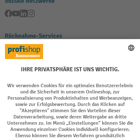
Soziale Netzwerke
Facebook
YouTube
LinkedIn
Instagram
Rücknahme-Services
Elektrogeräte Rückname
Batterie Rückname
AGB
Impressum
Datenschutz
Barrierefreiheit
Grounding Page
Privacy Settings
Alle Preise exkl. gesetzl. Mehrwertsteuer zzgl.
Versandkosten
und ggf.