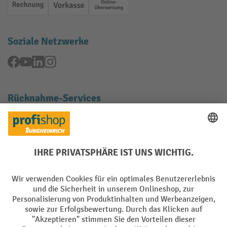
Rechnung
Vorkasse
Online-Überweisung
Soziale Netzwerke
Facebook
YouTube
LinkedIn
Instagram
Rücknahme-Services
Elektrogeräte Rückname
Batterie Rückname
AGB
Impressum
Datenschutz