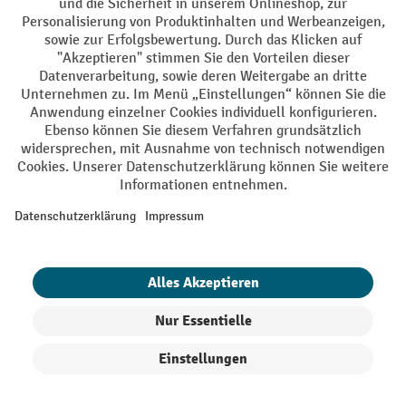
AGB
Impressum
Datenschutz
Barrierefreiheit
Grounding Page
Privacy Settings
Alle Preise exkl. gesetzl. Mehrwertsteuer zzgl.
Versandkosten
und ggf.
Nachnahmegebühren, wenn nicht anders angegeben.
¹ Der Rabatt gilt so lange der Vorrat reicht. Der Rabatt gilt nicht auf
Sonderpreise. Eine Kombination mit anderen prozentualen Rabatten
oder Gutscheinen ist nicht möglich. | ² Der Rabatt wird einmalig bei
Erstregistrierung für den Newsletter gewährt. Der Gutschein ist 10
Tage gültig und kann ab einem Netto-Bestellwert von 250,- € online
eingelöst werden. Die Höhe des Rabatts variiert je nach
Produktkategorie und beträgt bis zu 10 % (10 % auf Lager, Umwelt,
Arbeitsschutz | 5% auf Werkstatt, Betrieb, Transport, Stapeln und
Heben | 7% auf Büro). Ausgenommen sind Elektro-Hubwagen,
Elektro-Hochhubwagen, Elektro-Stapler sowie Gebrauchtgeräte.
Ausschluss von Werkzeug. Gilt nicht auf Sonderpreise. Kombination
mit anderen Gutscheinen nicht möglich.