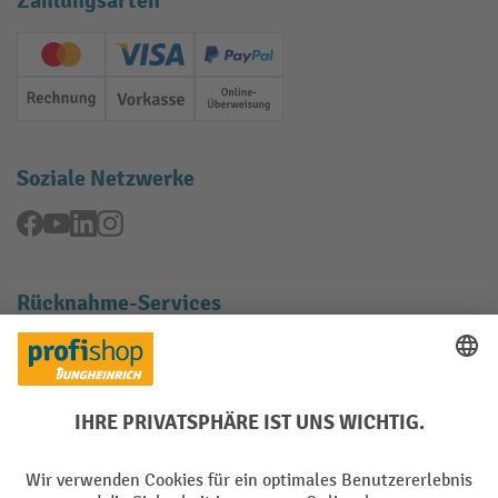
Zahlungsarten
Creditcard (Master)
Creditcard (Visa)
PayPal
Rechnung
Vorkasse
Online-Überweisung
Soziale Netzwerke
Facebook
YouTube
LinkedIn
Instagram
Rücknahme-Services
Elektrogeräte Rückname
Batterie Rückname