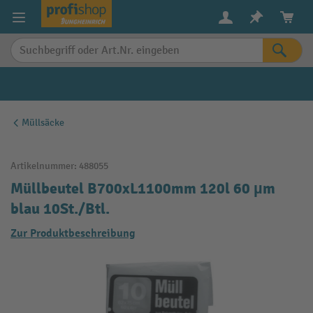
alt springen
Müllsäcke
Artikelnummer:
488055
Müllbeutel B700xL1100mm 120l 60 µm
blau 10St./Btl.
Zur Produktbeschreibung