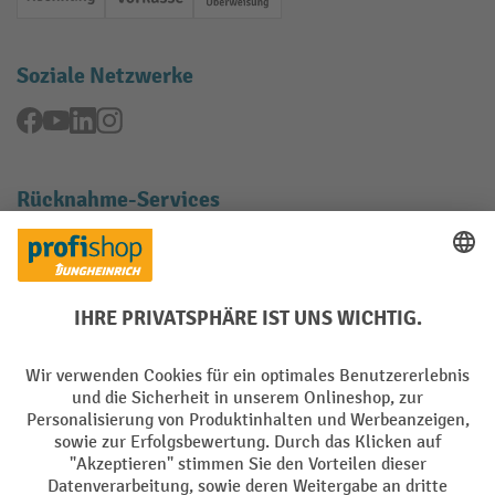
Rechnung
Vorkasse
Online-Überweisung
Soziale Netzwerke
Facebook
YouTube
LinkedIn
Instagram
Rücknahme-Services
Elektrogeräte Rückname
Batterie Rückname
AGB
Impressum
Datenschutz