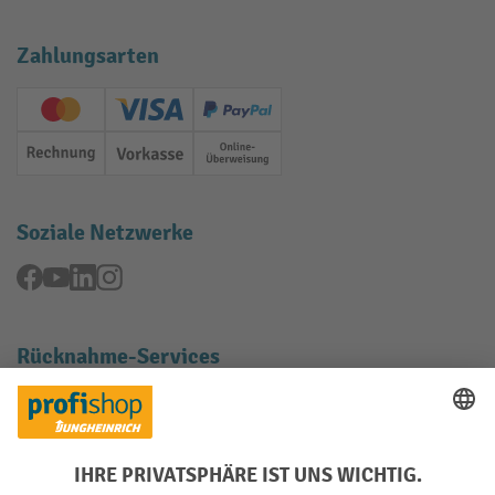
Zahlungsarten
Creditcard (Master)
Creditcard (Visa)
PayPal
Rechnung
Vorkasse
Online-Überweisung
Soziale Netzwerke
Facebook
YouTube
LinkedIn
Instagram
Rücknahme-Services
Elektrogeräte Rückname
Batterie Rückname