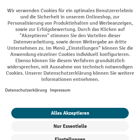
AGB
Impressum
Datenschutz
Barrierefreiheit
Grounding Page
Privacy Settings
Alle Preise exkl. gesetzl. Mehrwertsteuer zzgl.
Versandkosten
und ggf.
Nachnahmegebühren, wenn nicht anders angegeben.
¹ Der Rabatt gilt so lange der Vorrat reicht. Der Rabatt gilt nicht auf
Sonderpreise. Eine Kombination mit anderen prozentualen Rabatten
oder Gutscheinen ist nicht möglich. | ² Der Rabatt wird einmalig bei
Erstregistrierung für den Newsletter gewährt. Der Gutschein ist 10
Tage gültig und kann ab einem Netto-Bestellwert von 250,- € online
eingelöst werden. Die Höhe des Rabatts variiert je nach
Produktkategorie und beträgt bis zu 10 % (10 % auf Lager, Umwelt,
Arbeitsschutz | 5% auf Werkstatt, Betrieb, Transport, Stapeln und
Heben | 7% auf Büro). Ausgenommen sind Elektro-Hubwagen,
Elektro-Hochhubwagen, Elektro-Stapler sowie Gebrauchtgeräte.