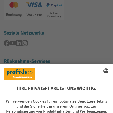
Creditcard (Master)
Creditcard (Visa)
PayPal
Rechnung
Vorkasse
Online-Überweisung
Soziale Netzwerke
Facebook
YouTube
LinkedIn
Instagram
Rücknahme-Services
Elektrogeräte Rückname
Batterie Rückname