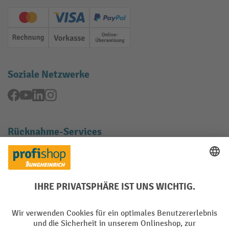
Creditcard (Master)
Creditcard (Visa)
PayPal
Rechnung
Vorkasse
Online-Überweisung
Soziale Netzwerke
Facebook
YouTube
LinkedIn
Instagram
Rücknahme-Services
Elektrogeräte Rückname
Batterie Rückname