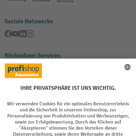
Rechnung
Vorkasse
Online-Überweisung
Soziale Netzwerke
Facebook
YouTube
LinkedIn
Instagram
Rücknahme-Services
Elektrogeräte Rückname
Batterie Rückname
AGB
Impressum
Datenschutz