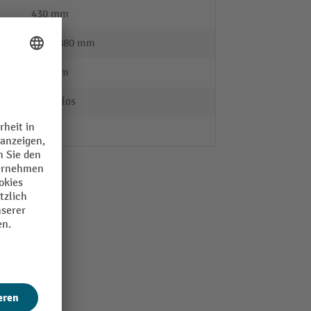
430 mm
630 - 880 mm
340 mm
stufenlos
ja