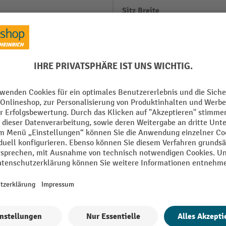
Sitz Breite
Sitz Höhe
rz
Sitz Tiefe
Sitzhöhe verstellbar
rz
Sitzneigeverstellung
Alle technische Details anzeigen