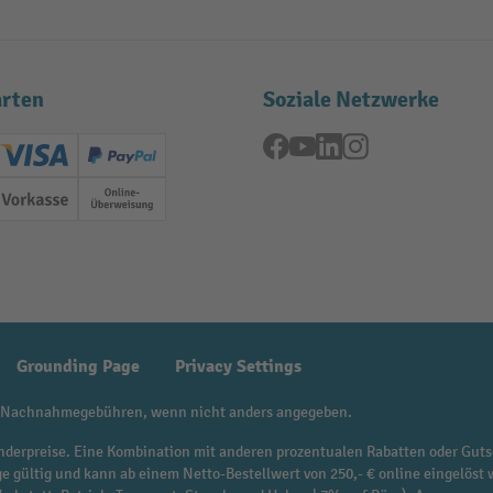
rten
Soziale Netzwerke
Facebook
YouTube
LinkedIn
Instagram
ard (Master)
Creditcard (Visa)
PayPal
ung
Vorkasse
Online-Überweisung
Grounding Page
Privacy Settings
 Nachnahmegebühren, wenn nicht anders angegeben.
f Sonderpreise. Eine Kombination mit anderen prozentualen Rabatten oder Guts
ge gültig und kann ab einem Netto-Bestellwert von 250,- € online eingelöst 