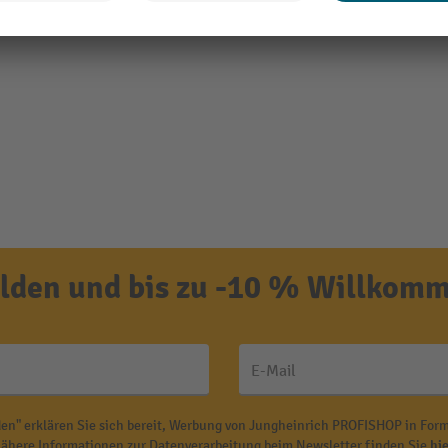
den und bis zu -10 % Willkomm
E-Mail
en" erklären Sie sich bereit, Werbung von Jungheinrich PROFISHOP in Form
ähere Informationen zur Datenverarbeitung beim Newsletter finden Sie
hie