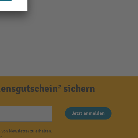
ensgutschein² sichern
Jetzt anmelden
 von Newsletter zu erhalten.
r
.