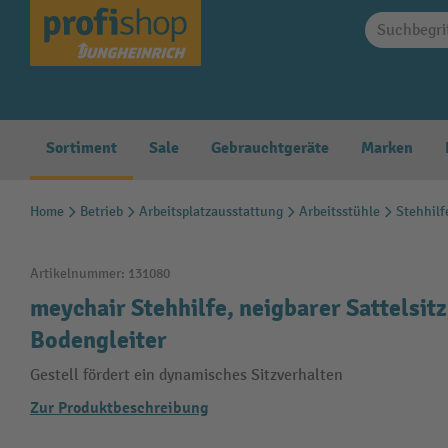
springen
Zur Hauptnavigation springen
Sortiment
Sale
Gebrauchtgeräte
Marken
Home
Betrieb
Arbeitsplatzausstattung
Arbeitsstühle
Stehhilf
Artikelnummer:
131080
meychair Stehhilfe, neigbarer Sattelsit
Bodengleiter
Gestell fördert ein dynamisches Sitzverhalten
Zur Produktbeschreibung