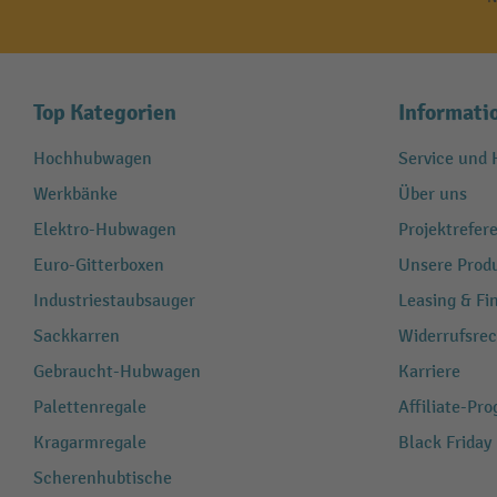
Top Kategorien
Informati
Hochhubwagen
Service und H
Werkbänke
Über uns
Elektro-Hubwagen
Projektrefe
Euro-Gitterboxen
Unsere Produ
Industriestaubsauger
Leasing & Fi
Sackkarren
Widerrufsrec
Gebraucht-Hubwagen
Karriere
Palettenregale
Affiliate-Pr
Kragarmregale
Black Friday
Scherenhubtische