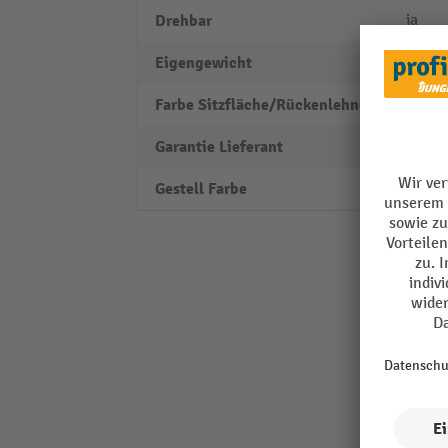
Drehbar
ja
Eigengewicht
8 kg
Farbe Sitzfläche/Rückenlehne
schwa
Garantie Lieferant
2
Gestell Farbe
schwa