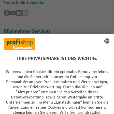
Soziale Netzwerke
Facebook
YouTube
LinkedIn
Instagram
Rücknahme-Services
Elektrogeräte Rückname
Batterie Rückname
AGB
Impressum
Datenschutz
Barrierefreiheit
Grounding Page
Privacy Settings
Alle Preise exkl. gesetzl. Mehrwertsteuer zzgl.
Versandkosten
und ggf.