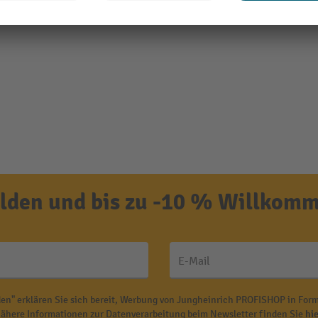
den und bis zu -10 % Willkomm
E-Mail
en" erklären Sie sich bereit, Werbung von Jungheinrich PROFISHOP in Form
ähere Informationen zur Datenverarbeitung beim Newsletter finden Sie
hie