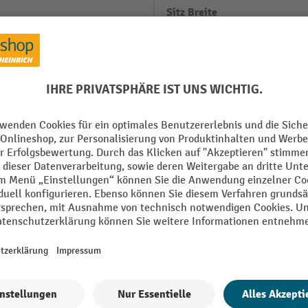
Sitz Breite
rz
Sitz Höhe
Sitz Tiefe
rz
Sitzhöhe verstellbar
Sitzneigeverstellung
Alle technische Details anzeigen