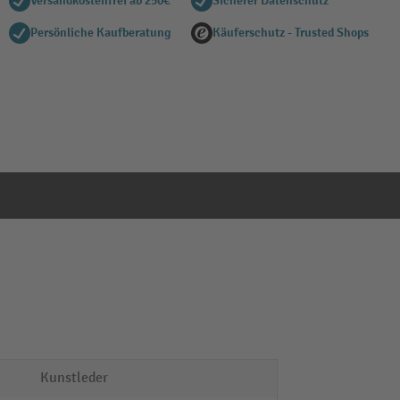
Versandkostenfrei ab 250€
Sicherer Datenschutz
Persönliche Kaufberatung
Käuferschutz - Trusted Shops
Kunstleder