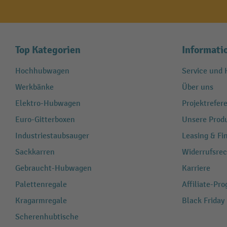
Top Kategorien
Informati
Hochhubwagen
Service und H
Werkbänke
Über uns
Elektro-Hubwagen
Projektrefe
Euro-Gitterboxen
Unsere Produ
Industriestaubsauger
Leasing & Fi
Sackkarren
Widerrufsrec
Gebraucht-Hubwagen
Karriere
Palettenregale
Affiliate-Pr
Kragarmregale
Black Friday
Scherenhubtische