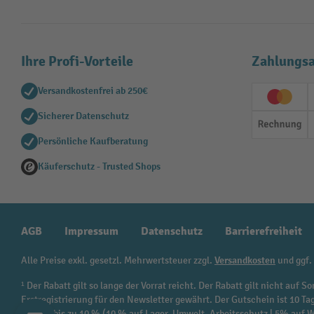
Ihre Profi-Vorteile
Zahlungsa
Versandkostenfrei ab 250€
Creditc
Sicherer Datenschutz
Rechn
Persönliche Kaufberatung
Käuferschutz - Trusted Shops
AGB
Impressum
Datenschutz
Barrierefreiheit
Alle Preise exkl. gesetzl. Mehrwertsteuer zzgl.
Versandkosten
und ggf.
¹ Der Rabatt gilt so lange der Vorrat reicht. Der Rabatt gilt nicht au
Erstregistrierung für den Newsletter gewährt. Der Gutschein ist 10 Ta
beträgt bis zu 10 % (10 % auf Lager, Umwelt, Arbeitsschutz | 5% auf