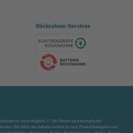
Rücknahme-Services
Elektrogeräte Rückname
Batterie Rückname
cheinen ist nicht möglich. | ² Der Rabatt wird einmalig bei
werden. Die Höhe des Rabatts variiert je nach Produktkategorie und
ommen sind Elektro-Hubwagen, Elektro-Hochhubwagen, Elektro-Stapler