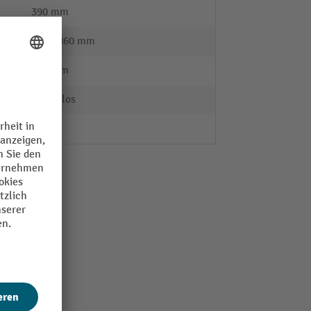
390 mm
610 - 860 mm
240 mm
stufenlos
ja