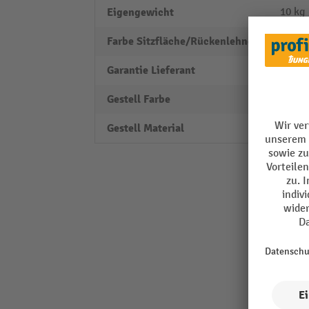
Eigengewicht
10 kg
Farbe Sitzfläche/Rückenlehne
schwa
Garantie Lieferant
2
Gestell Farbe
schwa
Gestell Material
Stahl