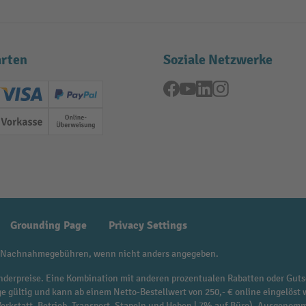
rten
Soziale Netzwerke
Facebook
YouTube
LinkedIn
Instagram
ard (Master)
Creditcard (Visa)
PayPal
ung
Vorkasse
Online-Überweisung
Grounding Page
Privacy Settings
 Nachnahmegebühren, wenn nicht anders angegeben.
f Sonderpreise. Eine Kombination mit anderen prozentualen Rabatten oder Guts
ge gültig und kann ab einem Netto-Bestellwert von 250,- € online eingelöst 
 Werkstatt, Betrieb, Transport, Stapeln und Heben | 7% auf Büro). Ausgen