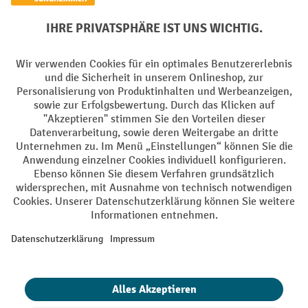
Batterie Rückname
AGB
Impressum
Datenschutz
Barrierefreiheit
Grounding Page
Privacy Settings
Alle Preise exkl. gesetzl. Mehrwertsteuer zzgl.
Versandkosten
und ggf.
Nachnahmegebühren, wenn nicht anders angegeben.
¹ Der Rabatt gilt so lange der Vorrat reicht. Der Rabatt gilt nicht auf
Sonderpreise. Eine Kombination mit anderen prozentualen Rabatten
oder Gutscheinen ist nicht möglich. | ² Der Rabatt wird einmalig bei
Erstregistrierung für den Newsletter gewährt. Der Gutschein ist 10
Tage gültig und kann ab einem Netto-Bestellwert von 250,- € online
eingelöst werden. Die Höhe des Rabatts variiert je nach
Produktkategorie und beträgt bis zu 10 % (10 % auf Lager, Umwelt,