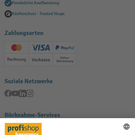
Persönliche Kaufberatung
Käuferschutz - Trusted Shops
Zahlungsarten
Creditcard (Master)
Creditcard (Visa)
PayPal
Rechnung
Vorkasse
Online-Überweisung
Soziale Netzwerke
Facebook
YouTube
LinkedIn
Instagram
Rücknahme-Services
Elektrogeräte Rückname