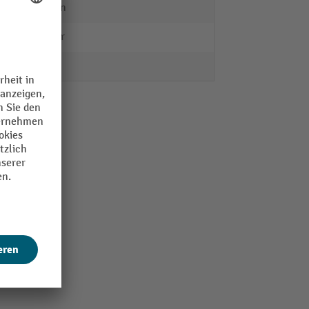
Meguin
Starter
0