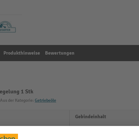
Produkthinweise
Bewertungen
egelung 1 Stk
Aus der Kategorie:
Getriebeöle
Gebindeinhalt
Herstellernummer