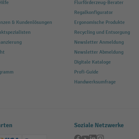
ilfe
Flurförderzeug-Berater
Regalkonfigurator
renzen & Kundenlösungen
Ergonomische Produkte
ktspezialisten
Recycling und Entsorgung
nanzierung
Newsletter Anmeldung
ht
Newsletter Abmeldung
Digitale Kataloge
ogramm
Profi-Guide
Handwerksumfrage
rten
Soziale Netzwerke
Facebook
YouTube
LinkedIn
Instagram