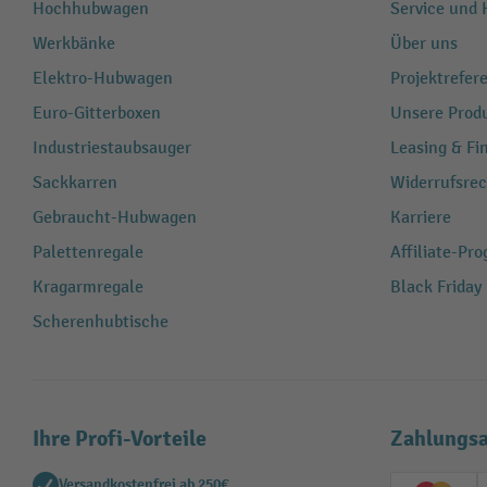
Hochhubwagen
Service und H
Werkbänke
Über uns
Elektro-Hubwagen
Projektrefe
Euro-Gitterboxen
Unsere Produ
Industriestaubsauger
Leasing & Fi
Sackkarren
Widerrufsrec
Gebraucht-Hubwagen
Karriere
Palettenregale
Affiliate-Pr
Kragarmregale
Black Friday
Scherenhubtische
Ihre Profi-Vorteile
Zahlungsa
Versandkostenfrei ab 250€