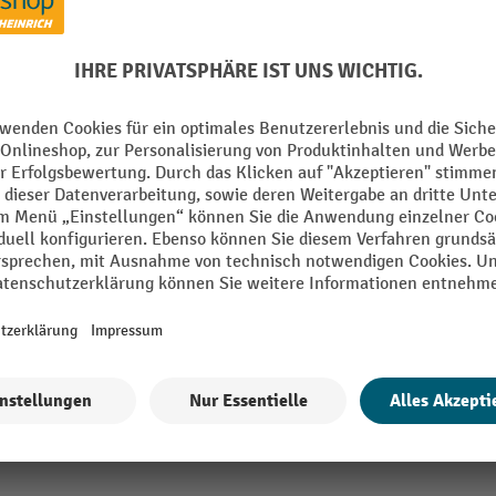
Marke
Segment
Wassergefährdung
l Kunststoff