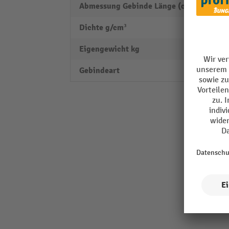
Abmessung Gebinde Länge (cm)
7
Dichte g/cm³
0
Eigengewicht kg
0,009
Gebindeart
Beute