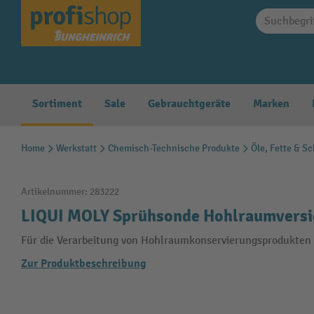
springen
Zur Hauptnavigation springen
Sortiment
Sale
Gebrauchtgeräte
Marken
Home
Werkstatt
Chemisch-Technische Produkte
Öle, Fette & S
Artikelnummer:
283222
LIQUI MOLY Sprühsonde Hohlraumversi
Für die Verarbeitung von Hohlraumkonservierungsprodukten 
Zur Produktbeschreibung