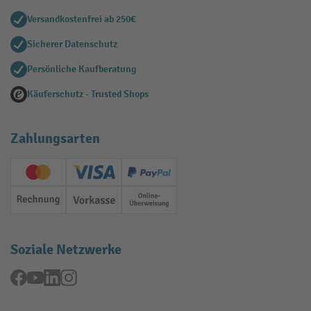
Versandkostenfrei ab 250€
Sicherer Datenschutz
Persönliche Kaufberatung
Käuferschutz - Trusted Shops
Zahlungsarten
Creditcard (Master)
Creditcard (Visa)
PayPal
Rechnung
Vorkasse
Online-Überweisung
Soziale Netzwerke
Facebook
YouTube
LinkedIn
Instagram