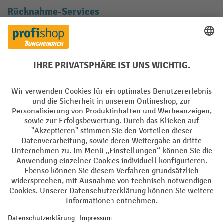
Rücknahme-Services
Elektrogeräte Rückname
Batterie Rückname
AGB
Impressum
Datenschutz
Barrierefreiheit
Grounding Page
Privacy Settings
Alle Preise exkl. gesetzl. Mehrwertsteuer zzgl.
Versandkosten
und ggf.
Nachnahmegebühren, wenn nicht anders angegeben.
¹ Der Rabatt gilt so lange der Vorrat reicht. Der Rabatt gilt nicht auf
Sonderpreise. Eine Kombination mit anderen prozentualen Rabatten
oder Gutscheinen ist nicht möglich. | ² Der Rabatt wird einmalig bei