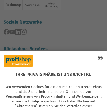
Rechnung
Vorkasse
Online-Überweisung
Soziale Netzwerke
Facebook
YouTube
LinkedIn
Instagram
Rücknahme-Services
Elektrogeräte Rückname
Batterie Rückname
AGB
Impressum
Datenschutz