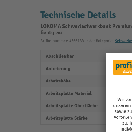
Technische Details
LOKOMA Schwerlastwerkbank Premium, 
lichtgrau
Artikelnummer: 456618
Aus der Kategorie:
Schwerla
Abschließbar
ja
Anlieferung
vollst
Arbeitshöhe
800 
Arbeitsplatte Material
Buche
Arbeitsplatte Oberfläche
geölt
Arbeitsplatte Stärke
50 m