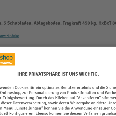
3 Schubladen, Ablageboden, Tragkraft 450 kg, HxBxT
stwerkbänke
RAL Farbe
ändig montiert
Schlösser Anzahl
mm
Schlüssel Anzahl
nholz
Schublade mit Etikettenleist
Schubladen Anzahl
m
Schubladen Anzahl x Höhe