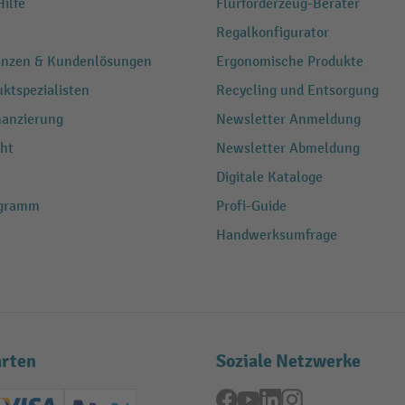
ilfe
Flurförderzeug-Berater
Regalkonfigurator
renzen & Kundenlösungen
Ergonomische Produkte
ktspezialisten
Recycling und Entsorgung
nanzierung
Newsletter Anmeldung
ht
Newsletter Abmeldung
Digitale Kataloge
ogramm
Profi-Guide
Handwerksumfrage
rten
Soziale Netzwerke
Facebook
YouTube
LinkedIn
Instagram