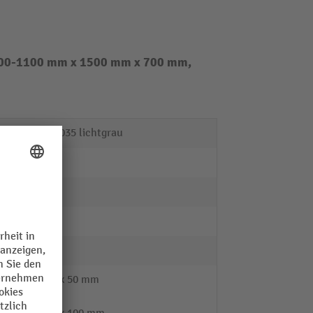
 800-1100 mm x 1500 mm x 700 mm,
RAL 7035 lichtgrau
1
2
e
ja
3
1x 50 mm