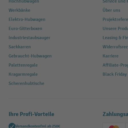
Hochhubwagen
Service und H
Werkbänke
Über uns
Elektro-Hubwagen
Projektrefe
Euro-Gitterboxen
Unsere Produ
Industriestaubsauger
Leasing & Fi
Sackkarren
Widerrufsrec
Gebraucht-Hubwagen
Karriere
Palettenregale
Affiliate-Pr
Kragarmregale
Black Friday
Scherenhubtische
Ihre Profi-Vorteile
Zahlungsa
Versandkostenfrei ab 250€