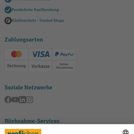
Persönliche Kaufberatung
Käuferschutz - Trusted Shops
Zahlungsarten
Creditcard (Master)
Creditcard (Visa)
PayPal
Rechnung
Vorkasse
Online-Überweisung
Soziale Netzwerke
Facebook
YouTube
LinkedIn
Instagram
Rücknahme-Services