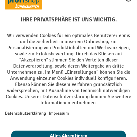
Elektrogeräte Rückname
Batterie Rückname
AGB
Impressum
Datenschutz
Barrierefreiheit
Grounding Page
Privacy Settings
Alle Preise exkl. gesetzl. Mehrwertsteuer zzgl.
Versandkosten
und ggf.
Nachnahmegebühren, wenn nicht anders angegeben.
¹ Der Rabatt gilt so lange der Vorrat reicht. Der Rabatt gilt nicht auf
Sonderpreise. Eine Kombination mit anderen prozentualen Rabatten
oder Gutscheinen ist nicht möglich. | ² Der Rabatt wird einmalig bei
Erstregistrierung für den Newsletter gewährt. Der Gutschein ist 10
Tage gültig und kann ab einem Netto-Bestellwert von 250,- € online
eingelöst werden. Die Höhe des Rabatts variiert je nach