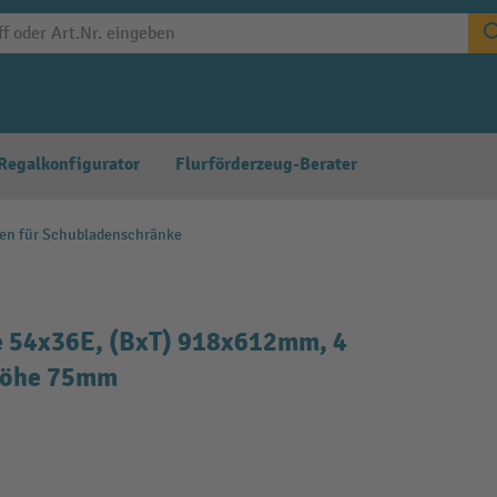
Regalkonfigurator
Flurförderzeug-Berater
gen für Schubladenschränke
e 54x36E, (BxT) 918x612mm, 4
thöhe 75mm