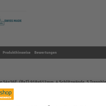
Produkthinweise
Bewertungen
he 54x36E, (BxT) 918x612mm, 4 Schlitzwände, 5 Trennbl
Aus der Kategorie:
Einteilungen für Schubladenschränke
m
Schubladen Breite