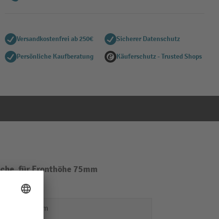
Versandkostenfrei ab 250€
Sicherer Datenschutz
Persönliche Kaufberatung
Käuferschutz - Trusted Shops
eche, für Fronthöhe 75mm
918 mm