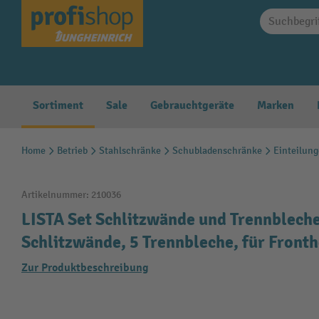
springen
Zur Hauptnavigation springen
Sortiment
Sale
Gebrauchtgeräte
Marken
Home
Betrieb
Stahlschränke
Schubladenschränke
Einteilun
Artikelnummer:
210036
LISTA Set Schlitzwände und Trennblech
Schlitzwände, 5 Trennbleche, für Fron
Zur Produktbeschreibung