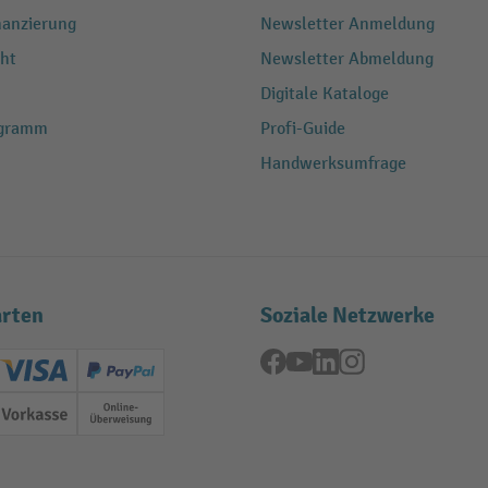
nanzierung
Newsletter Anmeldung
ht
Newsletter Abmeldung
Digitale Kataloge
ogramm
Profi-Guide
Handwerksumfrage
rten
Soziale Netzwerke
Facebook
YouTube
LinkedIn
Instagram
ard (Master)
Creditcard (Visa)
PayPal
ung
Vorkasse
Online-Überweisung