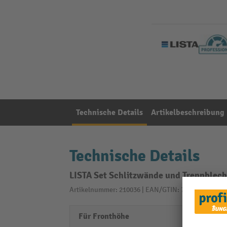
Technische Details
Artikelbeschreibung
Technische Details
LISTA Set Schlitzwände und Trennblec
Artikelnummer: 210036 | EAN/GTIN: 7612269003529
Für Fronthöhe
75 m