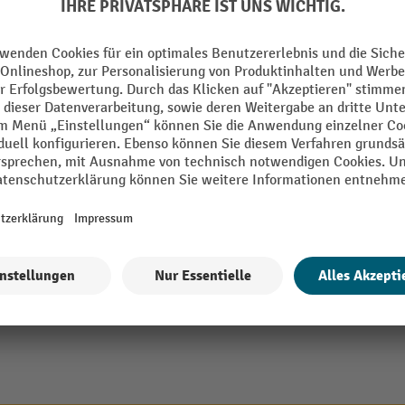
 Made
Schubladen Tiefe
Segment