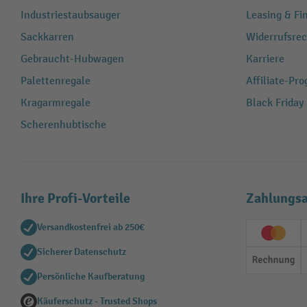
Industriestaubsauger
Leasing & Fi
Sackkarren
Widerrufsrec
Gebraucht-Hubwagen
Karriere
Palettenregale
Affiliate-Pr
Kragarmregale
Black Friday
Scherenhubtische
Ihre Profi-Vorteile
Zahlungsa
Versandkostenfrei ab 250€
Creditc
Sicherer Datenschutz
Rechn
Persönliche Kaufberatung
Käuferschutz - Trusted Shops