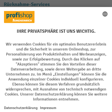
Rücknahme-Services
Elektrogeräte Rückname
Batterie Rückname
AGB
Impressum
Datenschutz
Barrierefreiheit
Grounding Page
Privacy Settings
Alle Preise exkl. gesetzl. Mehrwertsteuer zzgl.
Versandkosten
und ggf.
Nachnahmegebühren, wenn nicht anders angegeben.
¹ Der Rabatt gilt so lange der Vorrat reicht. Der Rabatt gilt nicht auf
Sonderpreise. Eine Kombination mit anderen prozentualen Rabatten
oder Gutscheinen ist nicht möglich. | ² Der Rabatt wird einmalig bei