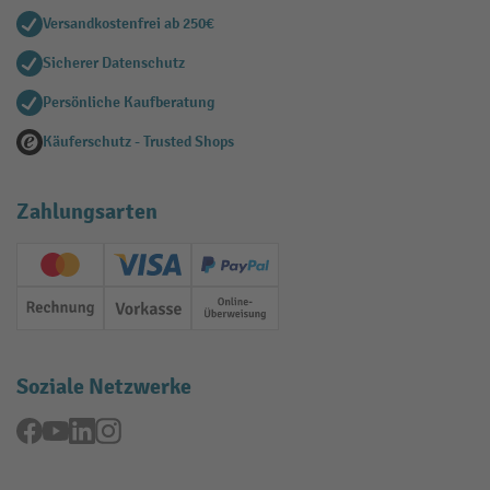
Versandkostenfrei ab 250€
Sicherer Datenschutz
Persönliche Kaufberatung
Käuferschutz - Trusted Shops
Zahlungsarten
Creditcard (Master)
Creditcard (Visa)
PayPal
Rechnung
Vorkasse
Online-Überweisung
Soziale Netzwerke
Facebook
YouTube
LinkedIn
Instagram