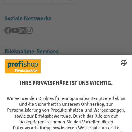
Rechnung
Vorkasse
Online-Überweisung
Soziale Netzwerke
Facebook
YouTube
LinkedIn
Instagram
Rücknahme-Services
Elektrogeräte Rückname
Batterie Rückname
AGB
Impressum
Datenschutz