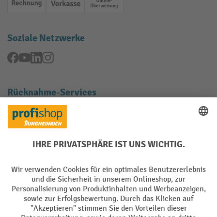
Rechnung
Vorkasse
Online-Überweisung
Soziale Netzwerke
Facebook
YouTube
LinkedIn
Instagram
Rücknahme-Services
Elektrogeräte Rückname
Batterie Rückname
AGB
Impressum
Datenschutz