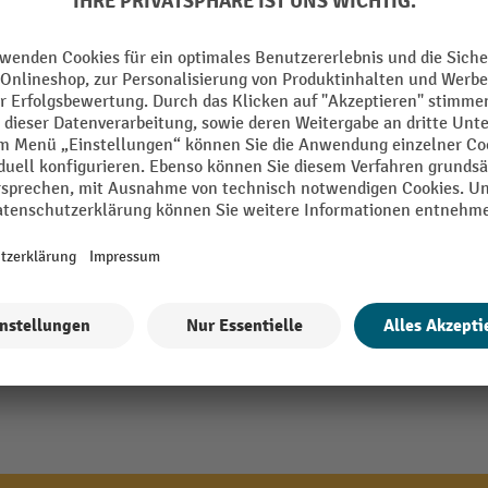
m
Segment