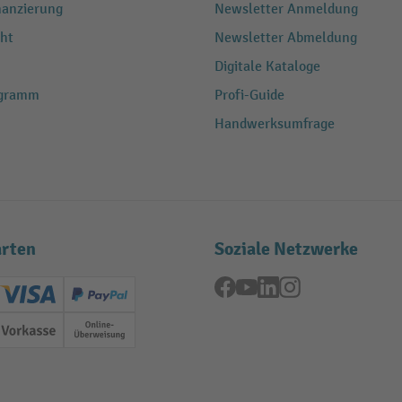
nanzierung
Newsletter Anmeldung
ht
Newsletter Abmeldung
Digitale Kataloge
ogramm
Profi-Guide
Handwerksumfrage
rten
Soziale Netzwerke
Facebook
YouTube
LinkedIn
Instagram
ard (Master)
Creditcard (Visa)
PayPal
ung
Vorkasse
Online-Überweisung