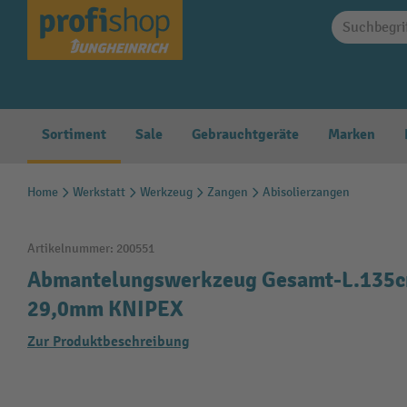
springen
Zur Hauptnavigation springen
Sortiment
Sale
Gebrauchtgeräte
Marken
Home
Werkstatt
Werkzeug
Zangen
Abisolierzangen
Artikelnummer:
200551
Abmantelungswerkzeug Gesamt-L.135cm
29,0mm KNIPEX
Zur Produktbeschreibung