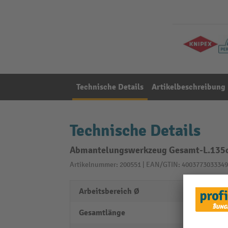
Technische Details
Artikelbeschreibung
Technische Details
Abmantelungswerkzeug Gesamt-L.135c
Artikelnummer: 200551 | EAN/GTIN: 4003773033349
Arbeitsbereich Ø
6,0 - 
Gesamtlänge
135 