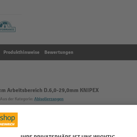
Produkthinweise
Bewertungen
m Arbeitsbereich D.6,0-29,0mm KNIPEX
Aus der Kategorie:
Abisolierzangen
29,0 mm
Länge
mm
Marke