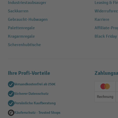
Industriestaubsauger
Leasing & Fi
Sackkarren
Widerrufsrec
Gebraucht-Hubwagen
Karriere
Palettenregale
Affiliate-Pr
Kragarmregale
Black Friday
Scherenhubtische
Ihre Profi-Vorteile
Zahlungsa
Versandkostenfrei ab 250€
Creditc
Sicherer Datenschutz
Rechn
Persönliche Kaufberatung
Käuferschutz - Trusted Shops