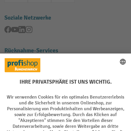
Soziale Netzwerke
Facebook
YouTube
LinkedIn
Instagram
Rücknahme-Services
Elektrogeräte Rückname
Batterie Rückname
AGB
Impressum
Datenschutz