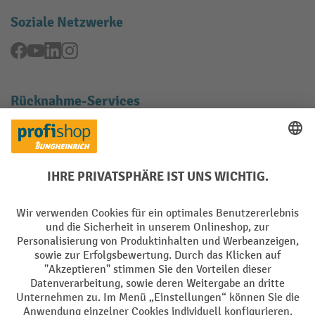
Soziale Netzwerke
Facebook
YouTube
LinkedIn
Instagram
Rücknahme-Services
Elektrogeräte Rückname
Batterie Rückname
AGB
Impressum
Datenschutz
Barrierefreiheit
Grounding Page
Privacy Settings