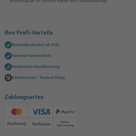
profishop.de in hohem Maße vertrauenswürdig.
Ihre Profi-Vorteile
Versandkostenfrei ab 250€
Sicherer Datenschutz
Persönliche Kaufberatung
Käuferschutz - Trusted Shops
Zahlungsarten
Creditcard (Master)
Creditcard (Visa)
PayPal
Rechnung
Vorkasse
Online-Überweisung