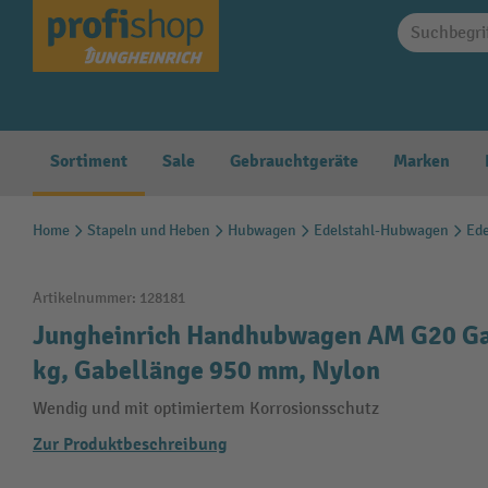
springen
Zur Hauptnavigation springen
Sortiment
Sale
Gebrauchtgeräte
Marken
Home
Stapeln und Heben
Hubwagen
Edelstahl-Hubwagen
Ed
Artikelnummer:
128181
Jungheinrich Handhubwagen AM G20 Gal
kg, Gabellänge 950 mm, Nylon
Wendig und mit optimiertem Korrosionsschutz
Zur Produktbeschreibung