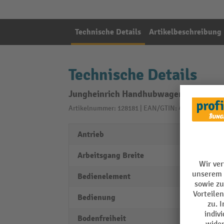
Technische Details
Artikelbeschreibung
Technische Details
Jungheinrich Handhubwagen AM G20 Gal
Artikelnummer: 128181 | EAN/GTIN: 4260329042792
Antrieb
manue
Arbeitsgang Breite
1784
Bedienelement
beidh
Bedienung
Hand
Bodenfreiheit
30 m