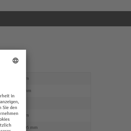
lon
520 mm
1320 mm
Stahl
122 mm
83 - 205 mm