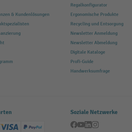
Regalkonfigurator
renzen & Kundenlösungen
Ergonomische Produkte
ktspezialisten
Recycling und Entsorgung
nanzierung
Newsletter Anmeldung
ht
Newsletter Abmeldung
Digitale Kataloge
ogramm
Profi-Guide
Handwerksumfrage
rten
Soziale Netzwerke
Facebook
YouTube
LinkedIn
Instagram
ard (Master)
Creditcard (Visa)
PayPal