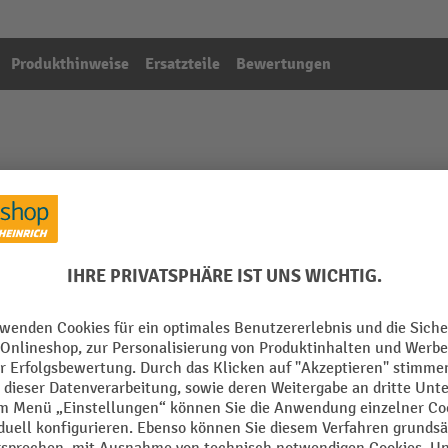
Produkthinweise
Ersatzteile
Bewertungen
vinox, Tragfähigkeit 2.000 kg, Gabellänge 950 mm, Ny
Aus der Kategorie:
Edelstahl-Handhubwagen
ll
Gesamtbreite
 mm
Gesamtlänge
ändig
Griffausstattung
Hub
m
Hubbereich