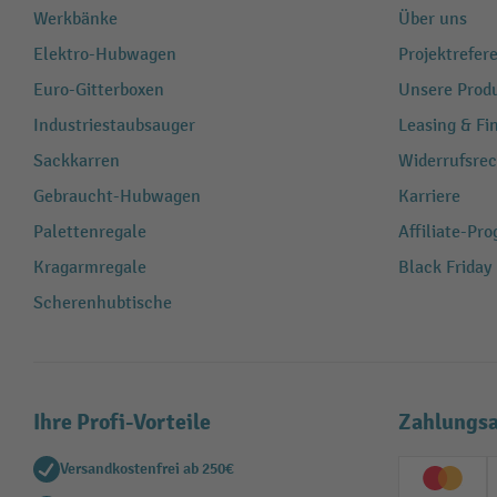
Werkbänke
Über uns
Elektro-Hubwagen
Projektrefe
Euro-Gitterboxen
Unsere Produ
Industriestaubsauger
Leasing & Fi
Sackkarren
Widerrufsrec
Gebraucht-Hubwagen
Karriere
Palettenregale
Affiliate-Pr
Kragarmregale
Black Friday
Scherenhubtische
Ihre Profi-Vorteile
Zahlungsa
Versandkostenfrei ab 250€
Creditc