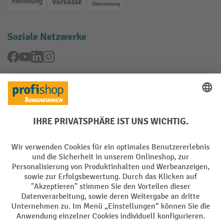
Rechnung
Vorkasse
Online-Überweisung
Soziale Netzwerke
Facebook
YouTube
LinkedIn
Instagram
Rücknahme-Services
Elektrogeräte Rückname
Batterie Rückname
AGB
Impressum
Datenschutz