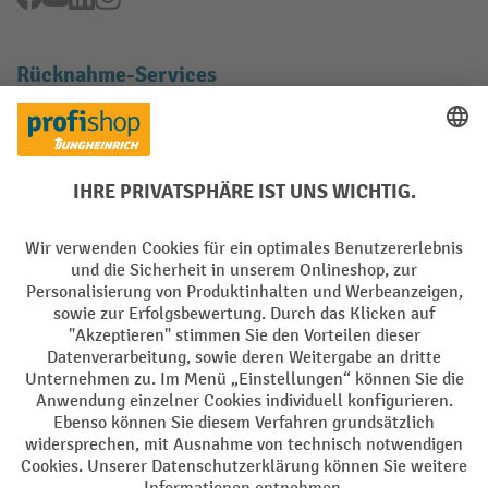
Rücknahme-Services
Elektrogeräte Rückname
Batterie Rückname
AGB
Impressum
Datenschutz
Barrierefreiheit
Grounding Page
Privacy Settings
Alle Preise exkl. gesetzl. Mehrwertsteuer zzgl.
Versandkosten
und ggf.
Nachnahmegebühren, wenn nicht anders angegeben.
¹ Der Rabatt gilt so lange der Vorrat reicht. Der Rabatt gilt nicht auf