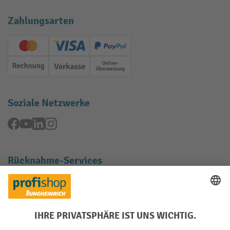
Zahlungsarten
Creditcard (Master)
Creditcard (Visa)
PayPal
Rechnung
Vorkasse
Online-Überweisung
Soziale Netzwerke
Facebook
YouTube
LinkedIn
Instagram
Rücknahme-Services
Elektrogeräte Rückname
Batterie Rückname