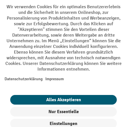
AGB
Impressum
Datenschutz
Barrierefreiheit
Grounding Page
Privacy Settings
Alle Preise exkl. gesetzl. Mehrwertsteuer zzgl.
Versandkosten
und ggf.
Nachnahmegebühren, wenn nicht anders angegeben.
¹ Der Rabatt gilt so lange der Vorrat reicht. Der Rabatt gilt nicht auf
Sonderpreise. Eine Kombination mit anderen prozentualen Rabatten
oder Gutscheinen ist nicht möglich. | ² Der Rabatt wird einmalig bei
Erstregistrierung für den Newsletter gewährt. Der Gutschein ist 10
Tage gültig und kann ab einem Netto-Bestellwert von 250,- € online
eingelöst werden. Die Höhe des Rabatts variiert je nach
Produktkategorie und beträgt bis zu 10 % (10 % auf Lager, Umwelt,
Arbeitsschutz | 5% auf Werkstatt, Betrieb, Transport, Stapeln und
Heben | 7% auf Büro). Ausgenommen sind Elektro-Hubwagen,
Elektro-Hochhubwagen, Elektro-Stapler sowie Gebrauchtgeräte.
Ausschluss von Werkzeug. Gilt nicht auf Sonderpreise. Kombination