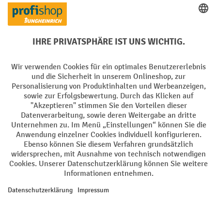
Elektrogeräte Rückname
Batterie Rückname
AGB
Impressum
Datenschutz
Barrierefreiheit
Grounding Page
Privacy Settings
Alle Preise exkl. gesetzl. Mehrwertsteuer zzgl.
Versandkosten
und ggf.
Nachnahmegebühren, wenn nicht anders angegeben.
¹ Der Rabatt gilt so lange der Vorrat reicht. Der Rabatt gilt nicht auf
Sonderpreise. Eine Kombination mit anderen prozentualen Rabatten
oder Gutscheinen ist nicht möglich. | ² Der Rabatt wird einmalig bei
Erstregistrierung für den Newsletter gewährt. Der Gutschein ist 10
Tage gültig und kann ab einem Netto-Bestellwert von 250,- € online