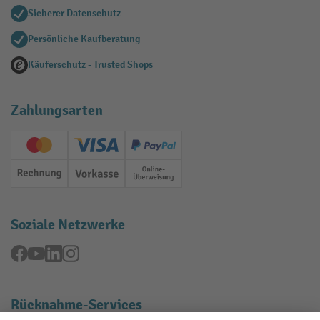
Sicherer Datenschutz
Persönliche Kaufberatung
Käuferschutz - Trusted Shops
Zahlungsarten
Creditcard (Master)
Creditcard (Visa)
PayPal
Rechnung
Vorkasse
Online-Überweisung
Soziale Netzwerke
Facebook
YouTube
LinkedIn
Instagram
Rücknahme-Services