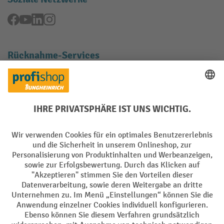
Facebook
YouTube
LinkedIn
Instagram
Rücknahme-Services
Elektrogeräte Rückname
Batterie Rückname
AGB
Impressum
Datenschutz
Barrierefreiheit
Grounding Page
Privacy Settings
Alle Preise exkl. gesetzl. Mehrwertsteuer zzgl.
Versandkosten
und ggf.