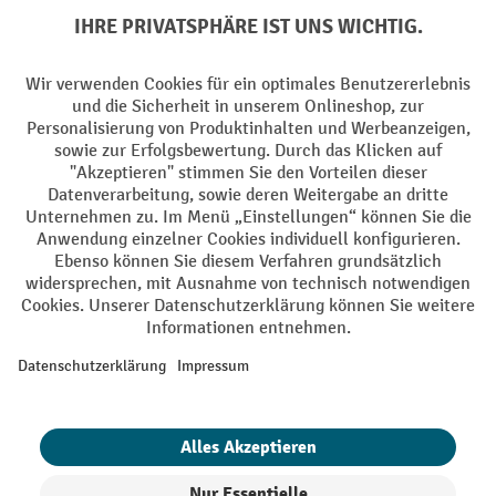
Batterie Rückname
AGB
Impressum
Datenschutz
Barrierefreiheit
Grounding Page
Privacy Settings
Alle Preise exkl. gesetzl. Mehrwertsteuer zzgl.
Versandkosten
und ggf.
Nachnahmegebühren, wenn nicht anders angegeben.
¹ Der Rabatt gilt so lange der Vorrat reicht. Der Rabatt gilt nicht auf
Sonderpreise. Eine Kombination mit anderen prozentualen Rabatten
oder Gutscheinen ist nicht möglich. | ² Der Rabatt wird einmalig bei
Erstregistrierung für den Newsletter gewährt. Der Gutschein ist 10
Tage gültig und kann ab einem Netto-Bestellwert von 250,- € online
eingelöst werden. Die Höhe des Rabatts variiert je nach
Produktkategorie und beträgt bis zu 10 % (10 % auf Lager, Umwelt,
Arbeitsschutz | 5% auf Werkstatt, Betrieb, Transport, Stapeln und