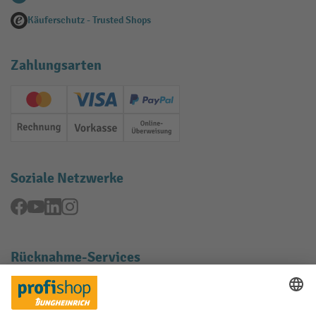
Käuferschutz - Trusted Shops
Zahlungsarten
Creditcard (Master)
Creditcard (Visa)
PayPal
Rechnung
Vorkasse
Online-Überweisung
Soziale Netzwerke
Facebook
YouTube
LinkedIn
Instagram
Rücknahme-Services
Elektrogeräte Rückname