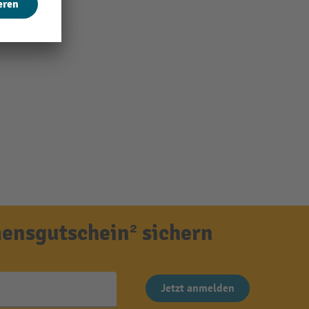
ensgutschein² sichern
Jetzt anmelden