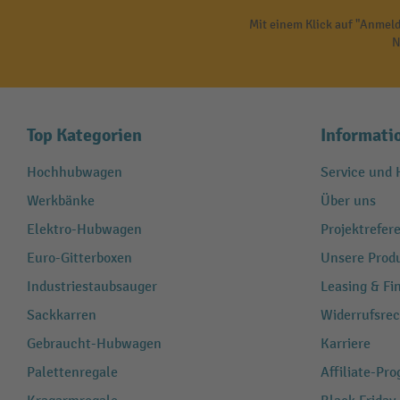
Mit einem Klick auf "Anmeld
N
Top Kategorien
Informati
Hochhubwagen
Service und H
Werkbänke
Über uns
Elektro-Hubwagen
Projektrefe
Euro-Gitterboxen
Unsere Produ
Industriestaubsauger
Leasing & Fi
Sackkarren
Widerrufsrec
Gebraucht-Hubwagen
Karriere
Palettenregale
Affiliate-Pr