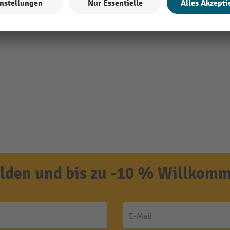
den und bis zu -10 % Willkomm
E-Mail