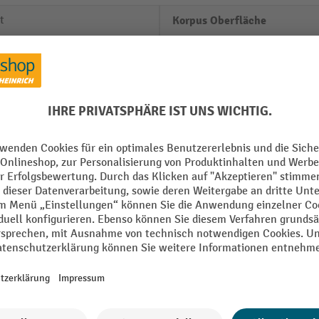
t
Korpus Oberfläche
Lochraster
 mm
Marke
Schloss Typ
oden
Schlüssel Anzahl
Schranknutzung
Alle technische Details anzeigen