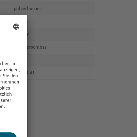
pulverlackiert
12 mm
Küpper
Zylinderschloss
4
Werkstatt