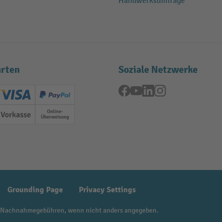
Handwerksumfrage
rten
Soziale Netzwerke
Facebook
YouTube
LinkedIn
Instagram
ard (Master)
Creditcard (Visa)
PayPal
ung
Vorkasse
Online-Überweisung
Grounding Page
Privacy Settings
 Nachnahmegebühren, wenn nicht anders angegeben.