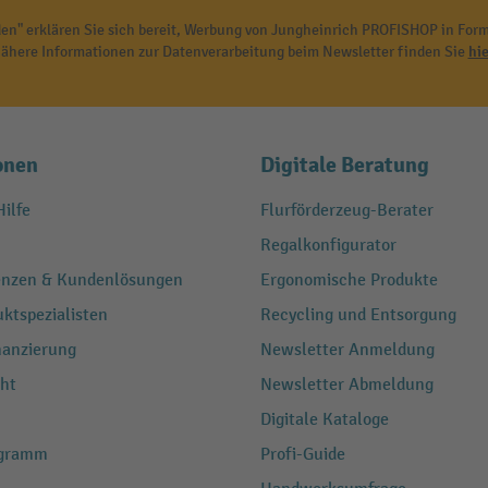
en" erklären Sie sich bereit, Werbung von Jungheinrich PROFISHOP in Form
ähere Informationen zur Datenverarbeitung beim Newsletter finden Sie
hie
onen
Digitale Beratung
ilfe
Flurförderzeug-Berater
Regalkonfigurator
renzen & Kundenlösungen
Ergonomische Produkte
ktspezialisten
Recycling und Entsorgung
nanzierung
Newsletter Anmeldung
ht
Newsletter Abmeldung
Digitale Kataloge
ogramm
Profi-Guide