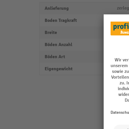
Anlieferung
zerleg
Boden Tragkraft
8 kg
Breite
2400
Böden Anzahl
4
Böden Art
Fachb
Eigengewicht
36 kg