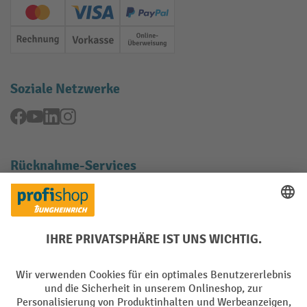
Creditcard (Master)
Creditcard (Visa)
PayPal
Rechnung
Vorkasse
Online-Überweisung
Soziale Netzwerke
Facebook
YouTube
LinkedIn
Instagram
Rücknahme-Services
Elektrogeräte Rückname
Batterie Rückname