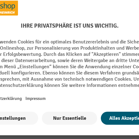
Schutzart
Segment
Spannungsbereich [AC/DC]
VDE zertifiziert
RE