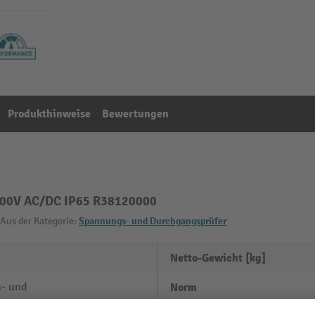
Produkthinweise
Bewertungen
-400V AC/DC IP65 R38120000
Aus der Kategorie:
Spannungs- und Durchgangsprüfer
Netto-Gewicht [kg]
h- und
Norm
elspannungsmessung