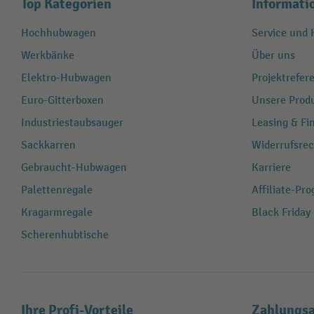
Top Kategorien
Informati
Hochhubwagen
Service und H
Werkbänke
Über uns
Elektro-Hubwagen
Projektrefe
Euro-Gitterboxen
Unsere Produ
Industriestaubsauger
Leasing & Fi
Sackkarren
Widerrufsrec
Gebraucht-Hubwagen
Karriere
Palettenregale
Affiliate-Pr
Kragarmregale
Black Friday
Scherenhubtische
Ihre Profi-Vorteile
Zahlungsa