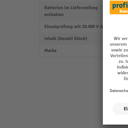
Batterien im Lieferumfang
Nein
enthalten
Einzelprüfung mit 10.000 V AC
Nein
Inhalt (Anzahl Stück)
1 tlg.
Marke
GEDO