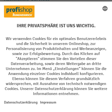
Elektrogeräte Rückname
Batterie Rückname
AGB
Impressum
Datenschutz
Barrierefreiheit
Grounding Page
Privacy Settings
Alle Preise exkl. gesetzl. Mehrwertsteuer zzgl.
Versandkosten
und ggf.
Nachnahmegebühren, wenn nicht anders angegeben.
¹ Der Rabatt gilt so lange der Vorrat reicht. Der Rabatt gilt nicht auf
Sonderpreise. Eine Kombination mit anderen prozentualen Rabatten
oder Gutscheinen ist nicht möglich. | ² Der Rabatt wird einmalig bei
Erstregistrierung für den Newsletter gewährt. Der Gutschein ist 10