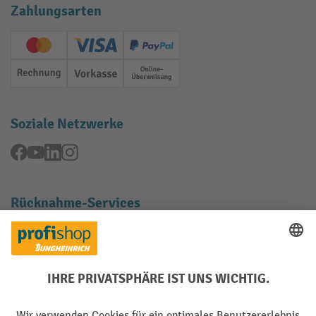
Zahlungsarten
Creditcard (Master)
Creditcard (Visa)
PayPal
Rechnung
Vorkasse
Online-Überweisung
Soziale Netzwerke
Facebook
YouTube
LinkedIn
Instagram
Rücknahme-Services
Elektrogeräte Rückname
Batterie Rückname