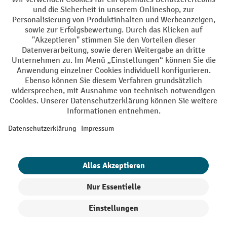
AGB
Impressum
Datenschutz
Barrierefreiheit
Grounding Page
Privacy Settings
Alle Preise exkl. gesetzl. Mehrwertsteuer zzgl.
Versandkosten
und ggf.
Nachnahmegebühren, wenn nicht anders angegeben.
¹ Der Rabatt gilt so lange der Vorrat reicht. Der Rabatt gilt nicht auf
Sonderpreise. Eine Kombination mit anderen prozentualen Rabatten
oder Gutscheinen ist nicht möglich. | ² Der Rabatt wird einmalig bei
Erstregistrierung für den Newsletter gewährt. Der Gutschein ist 10
Tage gültig und kann ab einem Netto-Bestellwert von 250,- € online
eingelöst werden. Die Höhe des Rabatts variiert je nach
Produktkategorie und beträgt bis zu 10 % (10 % auf Lager, Umwelt,
Arbeitsschutz | 5% auf Werkstatt, Betrieb, Transport, Stapeln und
Heben | 7% auf Büro). Ausgenommen sind Elektro-Hubwagen,
Elektro-Hochhubwagen, Elektro-Stapler sowie Gebrauchtgeräte.
Ausschluss von Werkzeug. Gilt nicht auf Sonderpreise. Kombination
mit anderen Gutscheinen nicht möglich.