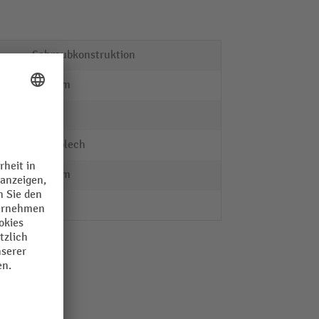
Schraubkonstruktion
600 mm
braun
Stahlblech
600 mm
2