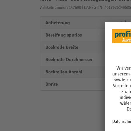
Artikelnummer: 147690 | EAN/GTIN: 4017976249605
Anlieferung
zerleg
Bereifung spurlos
nein
Bockrolle Breite
40 m
Bockrolle Durchmesser
160 
Bockrollen Anzahl
2 Stk.
Breite
609 