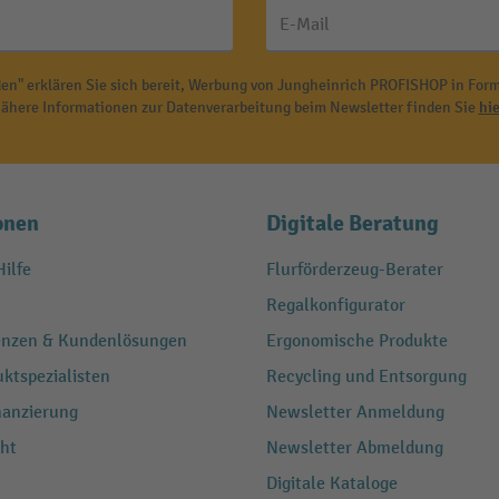
E-Mail
en" erklären Sie sich bereit, Werbung von Jungheinrich PROFISHOP in Form
ähere Informationen zur Datenverarbeitung beim Newsletter finden Sie
hie
onen
Digitale Beratung
ilfe
Flurförderzeug-Berater
Regalkonfigurator
renzen & Kundenlösungen
Ergonomische Produkte
ktspezialisten
Recycling und Entsorgung
nanzierung
Newsletter Anmeldung
ht
Newsletter Abmeldung
Digitale Kataloge