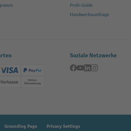
ogramm
Profi-Guide
Handwerksumfrage
rten
Soziale Netzwerke
Facebook
YouTube
LinkedIn
Instagram
ard (Master)
Creditcard (Visa)
PayPal
ung
Vorkasse
Online-Überweisung
Grounding Page
Privacy Settings