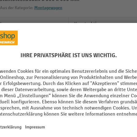
Aus der Kategorie:
Montagewagen
t
Konstruktion
Ladefläche Breite
m
Ladefläche Farbe
mm
Ladefläche Material
Ladefläche Tiefe
mm
Ladeflächen Anzahl
Alle technische Details anzeigen