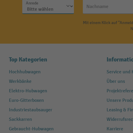
Anrede
Nachname
Mit einem Klick auf "Anmeld
N
Top Kategorien
Informati
Hochhubwagen
Service und H
Werkbänke
Über uns
Elektro-Hubwagen
Projektrefe
Euro-Gitterboxen
Unsere Produ
Industriestaubsauger
Leasing & Fi
Sackkarren
Widerrufsrec
Gebraucht-Hubwagen
Karriere