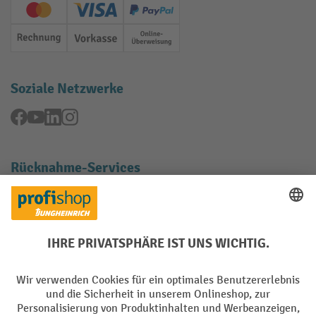
Creditcard (Master)
Creditcard (Visa)
PayPal
Rechnung
Vorkasse
Online-Überweisung
Soziale Netzwerke
Facebook
YouTube
LinkedIn
Instagram
Rücknahme-Services
Elektrogeräte Rückname
Batterie Rückname