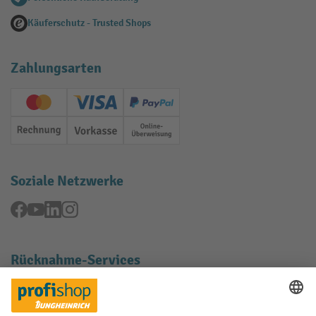
Käuferschutz - Trusted Shops
Zahlungsarten
Creditcard (Master)
Creditcard (Visa)
PayPal
Rechnung
Vorkasse
Online-Überweisung
Soziale Netzwerke
Facebook
YouTube
LinkedIn
Instagram
Rücknahme-Services
Elektrogeräte Rückname