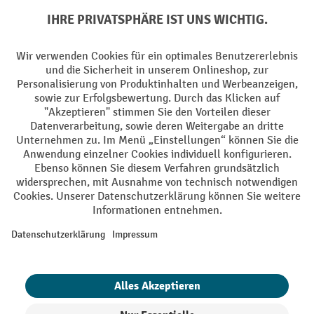
Batterie Rückname
AGB
Impressum
Datenschutz
Barrierefreiheit
Grounding Page
Privacy Settings
Alle Preise exkl. gesetzl. Mehrwertsteuer zzgl.
Versandkosten
und ggf.
Nachnahmegebühren, wenn nicht anders angegeben.
¹ Der Rabatt gilt so lange der Vorrat reicht. Der Rabatt gilt nicht auf
Sonderpreise. Eine Kombination mit anderen prozentualen Rabatten
oder Gutscheinen ist nicht möglich. | ² Der Rabatt wird einmalig bei
Erstregistrierung für den Newsletter gewährt. Der Gutschein ist 10
Tage gültig und kann ab einem Netto-Bestellwert von 250,- € online
eingelöst werden. Die Höhe des Rabatts variiert je nach
Produktkategorie und beträgt bis zu 10 % (10 % auf Lager, Umwelt,
Arbeitsschutz | 5% auf Werkstatt, Betrieb, Transport, Stapeln und