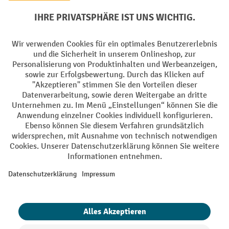
Batterie Rückname
AGB
Impressum
Datenschutz
Barrierefreiheit
Grounding Page
Privacy Settings
Alle Preise exkl. gesetzl. Mehrwertsteuer zzgl.
Versandkosten
und ggf.
Nachnahmegebühren, wenn nicht anders angegeben.
¹ Der Rabatt gilt so lange der Vorrat reicht. Der Rabatt gilt nicht auf
Sonderpreise. Eine Kombination mit anderen prozentualen Rabatten
oder Gutscheinen ist nicht möglich. | ² Der Rabatt wird einmalig bei
Erstregistrierung für den Newsletter gewährt. Der Gutschein ist 10
Tage gültig und kann ab einem Netto-Bestellwert von 250,- € online
eingelöst werden. Die Höhe des Rabatts variiert je nach
Produktkategorie und beträgt bis zu 10 % (10 % auf Lager, Umwelt,
Arbeitsschutz | 5% auf Werkstatt, Betrieb, Transport, Stapeln und