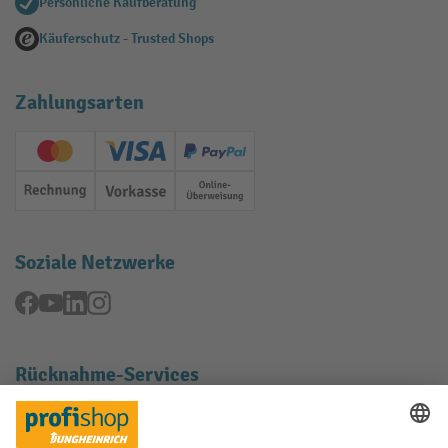
Persönliche Kaufberatung
Käuferschutz - Trusted Shops
Zahlungsarten
Creditcard (Master)
Creditcard (Visa)
PayPal
Rechnung
Vorkasse
Online-Überweisung
Soziale Netzwerke
Facebook
YouTube
LinkedIn
Instagram
Rücknahme-Services
Elektrogeräte Rückname